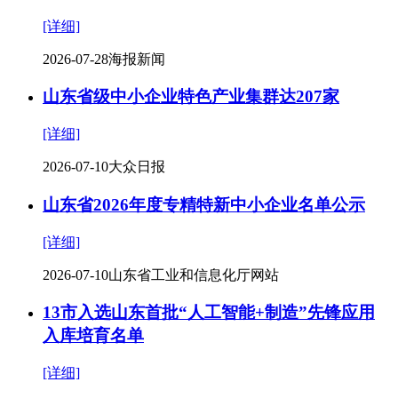
[详细]
2026-07-28
海报新闻
山东省级中小企业特色产业集群达207家
[详细]
2026-07-10
大众日报
山东省2026年度专精特新中小企业名单公示
[详细]
2026-07-10
山东省工业和信息化厅网站
13市入选山东首批“人工智能+制造”先锋应用
入库培育名单
[详细]