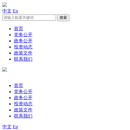
中文
En
首页
党务公开
政务公开
投资动态
政策文件
联系我们
首页
党务公开
政务公开
投资动态
政策文件
联系我们
中文
En