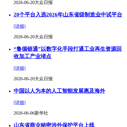
2026-06-20
大众日报
20个平台入选2026年山东省级制造业中试平台
[详细]
2026-06-20
大众日报
“鲁循链通”以数字化手段打通工业再生资源回
收加工产业堵点
[详细]
2026-06-20
大众日报
中国以人为本的人工智能发展惠及海外
[详细]
2026-06-06
新华社
山东省商业秘密涉外保护平台上线